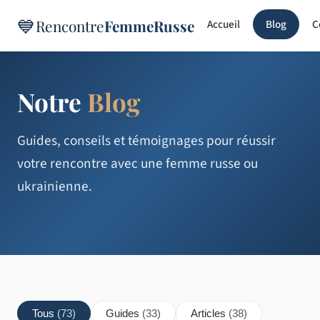
💙
Rencontre
FemmeRusse
Accueil
Blog
C
Notre
Blog
Guides, conseils et témoignages pour réussir
votre rencontre avec une femme russe ou
ukrainienne.
Tous
(73)
Guides
(33)
Articles
(38)