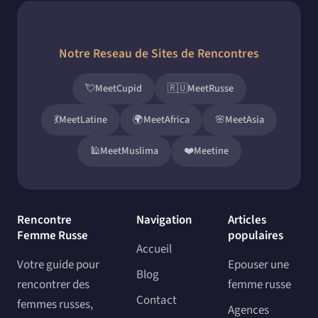
Notre Reseau de Sites de Rencontres
💘
MeetCupid
🇷🇺
MeetRusse
💃
MeetLatine
🌍
MeetAfrica
🌸
MeetAsia
🕌
MeetMuslima
❤️
Meetine
Rencontre
Navigation
Articles
Femme Russe
populaires
Accueil
Votre guide pour
Epouser une
Blog
rencontrer des
femme russe
Contact
femmes russes,
Agences