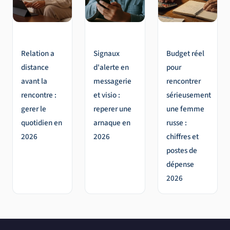
Relation a
Signaux
Budget réel
distance
d'alerte en
pour
avant la
messagerie
rencontrer
rencontre :
et visio :
sérieusement
gerer le
reperer une
une femme
quotidien en
arnaque en
russe :
2026
2026
chiffres et
postes de
dépense
2026