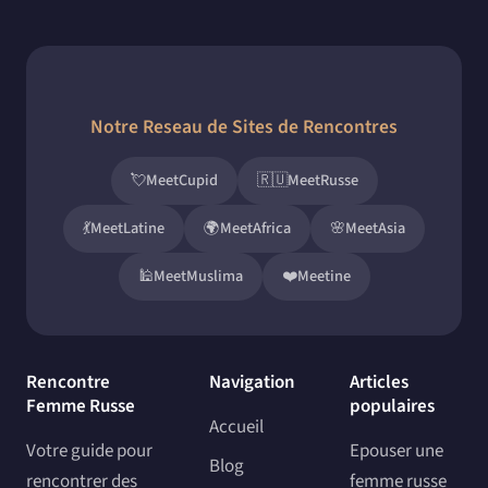
Notre Reseau de Sites de Rencontres
💘
MeetCupid
🇷🇺
MeetRusse
💃
MeetLatine
🌍
MeetAfrica
🌸
MeetAsia
🕌
MeetMuslima
❤️
Meetine
Rencontre
Navigation
Articles
Femme Russe
populaires
Accueil
Votre guide pour
Epouser une
Blog
rencontrer des
femme russe