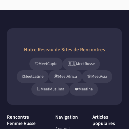
Notre Reseau de Sites de Rencontres
💘
MeetCupid
🇷🇺
MeetRusse
💃
MeetLatine
🌍
MeetAfrica
🌸
MeetAsia
🕌
MeetMuslima
❤️
Meetine
Rencontre
Navigation
Articles
Femme Russe
populaires
Accueil