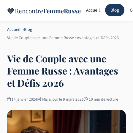
💙
Rencontre
FemmeRusse
Accueil
Blog
C
Accueil
Blog
Vie de Couple avec une Femme Russe : Avantages et Défis 2026
Vie de Couple avec une
Femme Russe : Avantages
et Défis 2026
14 janvier 2024
Mis à jour le 9 mars 2026
10 min de lecture