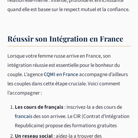
relation elle-meme : intense, profonde et enrichissante
quand elle est basee sur le respect mutuel et la confiance.
Réussir son Intégration en France
Lorsque votre femme russe arrive en France, son
intégration réussie est essentielle pour le bonheur du
couple. L’agence
CQMI en France
accompagne d’ailleurs
les couples dans cette étape cruciale. Voici comment
l’accompagner :
Les cours de français
: inscrivez-la a des cours de
francais
des son arrivee. Le CIR (Contrat d’Intégration
Republicaine) propose des formations gratuites
Un reseau social
: aidez-la a trouver des