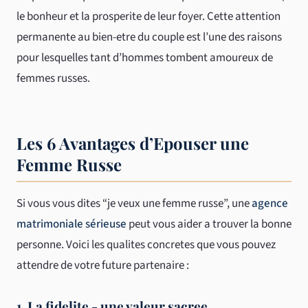
le bonheur et la prosperite de leur foyer. Cette attention
permanente au bien-etre du couple est l’une des raisons
pour lesquelles tant d’hommes tombent amoureux de
femmes russes.
Les 6 Avantages d’Epouser une
Femme Russe
Si vous vous dites “je veux une femme russe”, une
agence
matrimoniale sérieuse
peut vous aider a trouver la bonne
personne. Voici les qualites concretes que vous pouvez
attendre de votre future partenaire :
1. La fidelite - une valeur sacree