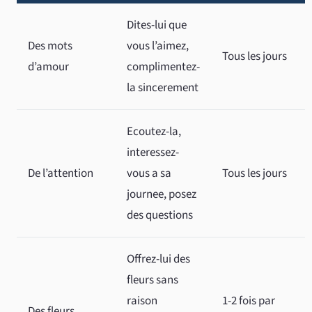
Dites-lui que
Des mots
vous l’aimez,
Tous les jours
d’amour
complimentez-
la sincerement
Ecoutez-la,
interessez-
De l’attention
vous a sa
Tous les jours
journee, posez
des questions
Offrez-lui des
fleurs sans
raison
1-2 fois par
Des fleurs