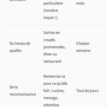
particuliere
mois
(nombre
impair !)
Sorties en
couple,
Du temps de
Chaque
promenades,
qualite
semaine
diner au
restaurant
Remerciez-la
pour ce qu’elle
De la
fait : cuisine,
Tous les jours
reconnaissance
menage,
attention