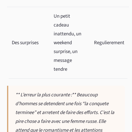
Un petit
cadeau
inattendu, un
Des surprises
weekend
Regulierement
surprise, un
message
tendre
** L’erreur la plus courante :** Beaucoup
d’hommes se detendent une fois “la conquete
terminee” et arretent de faire des efforts. C’est la
pire chose a faire avec une femme russe. Elle
attend que le romantisme et les attentions