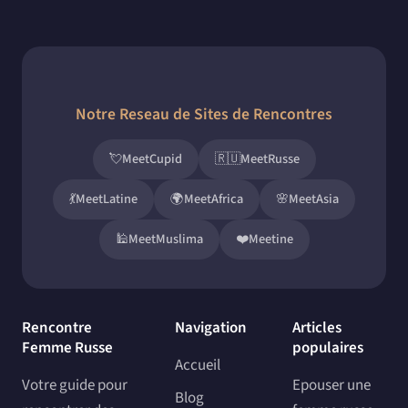
Notre Reseau de Sites de Rencontres
💘
MeetCupid
🇷🇺
MeetRusse
💃
MeetLatine
🌍
MeetAfrica
🌸
MeetAsia
🕌
MeetMuslima
❤️
Meetine
Rencontre
Navigation
Articles
Femme Russe
populaires
Accueil
Votre guide pour
Epouser une
Blog