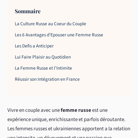
Sommaire
La Culture Russe au Coeur du Couple
Les 6 Avantages d’Epouser une Femme Russe
Les Defis a Anticiper
Lui Faire Plaisir au Quotidien
La Femme Russe et l’Intimite
Réussir son Intégration en France
Vivre en couple avec une
femme russe
est une
expérience unique, enrichissante et parfois déroutante.
Les femmes russes et ukrainiennes apportent a la relation