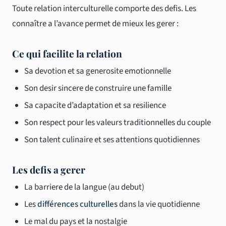
Toute relation interculturelle comporte des defis. Les
connaître a l’avance permet de mieux les gerer :
Ce qui facilite la relation
Sa devotion et sa generosite emotionnelle
Son desir sincere de construire une famille
Sa capacite d’adaptation et sa resilience
Son respect pour les valeurs traditionnelles du couple
Son talent culinaire et ses attentions quotidiennes
Les defis a gerer
La barriere de la langue (au debut)
Les
différences culturelles
dans la vie quotidienne
Le mal du pays et la nostalgie