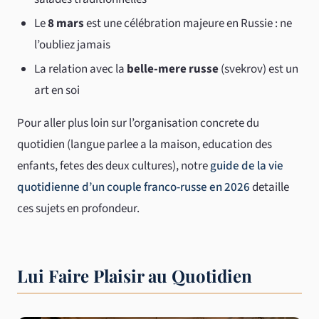
Le
8 mars
est une célébration majeure en Russie : ne
l’oubliez jamais
La relation avec la
belle-mere russe
(svekrov) est un
art en soi
Pour aller plus loin sur l’organisation concrete du
quotidien (langue parlee a la maison, education des
enfants, fetes des deux cultures), notre
guide de la vie
quotidienne d’un couple franco-russe en 2026
detaille
ces sujets en profondeur.
Lui Faire Plaisir au Quotidien