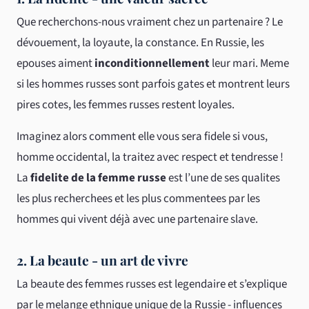
Que recherchons-nous vraiment chez un partenaire ? Le
dévouement, la loyaute, la constance. En Russie, les
epouses aiment
inconditionnellement
leur mari. Meme
si les hommes russes sont parfois gates et montrent leurs
pires cotes, les femmes russes restent loyales.
Imaginez alors comment elle vous sera fidele si vous,
homme occidental, la traitez avec respect et tendresse !
La
fidelite de la femme russe
est l’une de ses qualites
les plus recherchees et les plus commentees par les
hommes qui vivent déjà avec une partenaire slave.
2. La beaute - un art de vivre
La beaute des femmes russes est legendaire et s’explique
par le melange ethnique unique de la Russie - influences