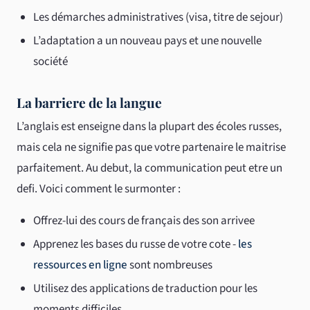
Les démarches administratives (visa, titre de sejour)
L’adaptation a un nouveau pays et une nouvelle
société
La barriere de la langue
L’anglais est enseigne dans la plupart des écoles russes,
mais cela ne signifie pas que votre partenaire le maitrise
parfaitement. Au debut, la communication peut etre un
defi. Voici comment le surmonter :
Offrez-lui des cours de français des son arrivee
Apprenez les bases du russe de votre cote -
les
ressources en ligne
sont nombreuses
Utilisez des applications de traduction pour les
moments difficiles