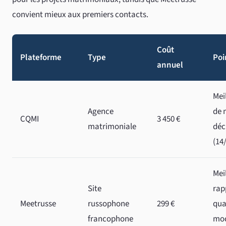
convient mieux aux premiers contacts.
Coût
Plateforme
Type
Poi
annuel
Mei
Agence
de 
CQMI
3 450 €
matrimoniale
déc
(14/
Mei
Site
rap
Meetrusse
russophone
299 €
qua
francophone
mod