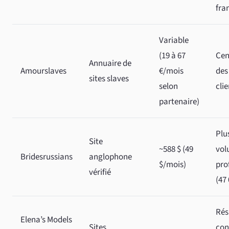
fra
Variable
(19 à 67
Cen
Annuaire de
Amourslaves
€/mois
des
sites slaves
selon
clie
partenaire)
Plu
Site
~588 $ (49
vol
Bridesrussians
anglophone
$/mois)
prof
vérifié
(47
Rés
Elena’s Models
Sites
con